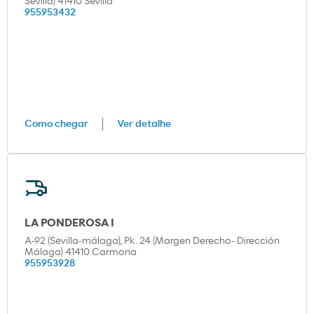
Sevilla) 41410 Sevilla
955953432
Como chegar
Ver detalhe
LA PONDEROSA I
A-92 (Sevilla-málaga), Pk. 24 (Margen Derecho- Dirección
Málaga) 41410 Carmona
955953928