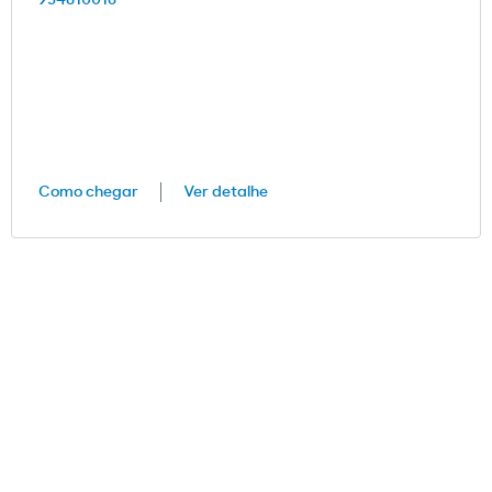
954810016
Como chegar
Ver detalhe