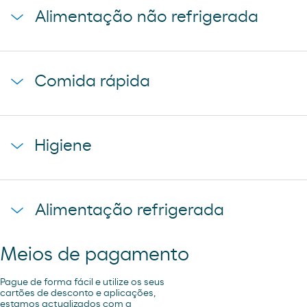
Alimentação não refrigerada
coca-cola
cerveza mahou 5 estrellas
baguette clasica
cerveza mahou clasica
Comida rápida
donuts
cerveza voll damm
napolitana mixta
cerveza san miguel
starbucks discoveries
galletas filipinos
Higiene
caffe latte kaiku
ruffles
sandwich mixto
lays
toallita dodot
sadwich mediterraneo
Alimentação refrigerada
cheetos pandilla
compresas evax
sadwich pollo
bubles 3 d
preservativos control
Meios de pagamento
coca cao shake
lubricantes durex
minifuet sticks
Pague de forma fácil e utilize os seus
tampax compak
cartões de desconto e aplicações,
estamos actualizados com a
jamon curado navidul