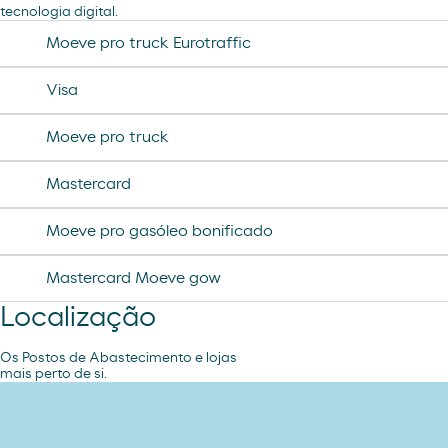
tecnologia digital.
desodorante spray axe
chorizo revilla
Moeve pro truck Eurotraffic
helado magnun
Visa
helado cornet
Moeve pro truck
helado calippo
Mastercard
Moeve pro gasóleo bonificado
Mastercard Moeve gow
Localização
Os Postos de Abastecimento e lojas
mais perto de si.