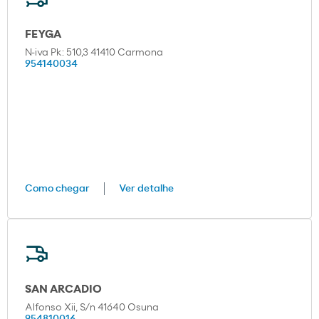
FEYGA
N-iva Pk: 510,3 41410 Carmona
954140034
Como chegar
Ver detalhe
SAN ARCADIO
Alfonso Xii, S/n 41640 Osuna