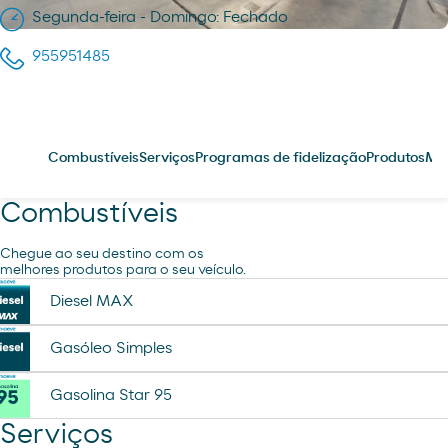
Segunda-feira - Domingo: Fechado
955951485
Combustíveis
Serviços
Programas de fidelização
Produtos
Me
Combustíveis
Chegue ao seu destino com os
melhores produtos para o seu veículo.
Diesel MAX
Gasóleo Simples
Gasolina Star 95
Serviços