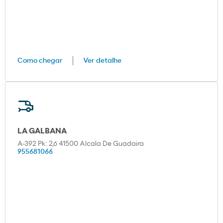
Como chegar
Ver detalhe
LA GALBANA
A-392 Pk: 2,6 41500 Alcala De Guadaira
955681066