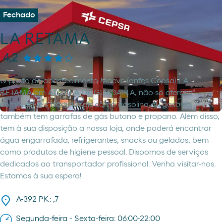
Fechado
LA RETAMA
4,2
O posto de abastecimento Moeve (antes Cepsa) LA
RETAMA em ALCALA DE GUADAIRA, não só oferece
combustíveis tradicionais como gasolina ou gasóleo,
também tem garrafas de gás butano e propano. Além disso,
tem à sua disposição a nossa loja, onde poderá encontrar
água engarrafada, refrigerantes, snacks ou gelados, bem
como produtos de higiene pessoal. Dispomos de serviços
dedicados ao transportador profissional. Venha visitar-nos.
Estamos à sua espera!
A-392 PK: ,7
Segunda-feira - Sexta-feira: 06:00-22:00