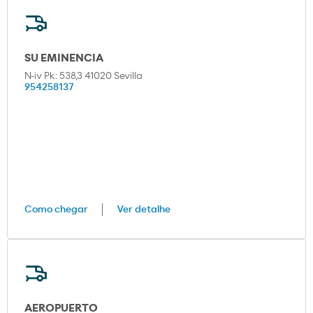
SU EMINENCIA
N-iv Pk: 538,3 41020 Sevilla
954258137
Como chegar
Ver detalhe
AEROPUERTO