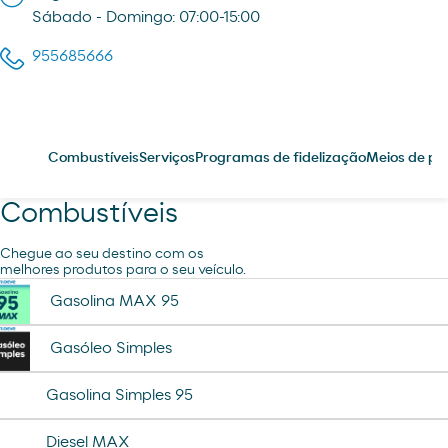
Sábado - Domingo: 07:00-15:00
955685666
Combustíveis
Serviços
Programas de fidelização
Meios de p
Combustíveis
Chegue ao seu destino com os
melhores produtos para o seu veículo.
Gasolina MAX 95
Gasóleo Simples
Gasolina Simples 95
Diesel MAX