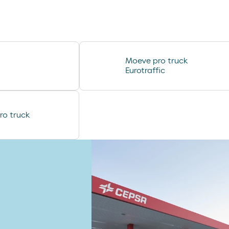
compresas evax
lubricantes durex
desodorante spray axe
minifuet sticks
Moeve pro truck
chorizo revilla
Eurotraffic
helado cornet
ro truck