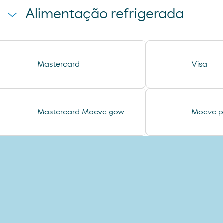
toallita dodot
Alimentação refrigerada
preservativos control
tampax compak
coca cao shake
Mastercard
Visa
jamon curado navidul
helado magnun
helado calippo
Mastercard Moeve gow
Moeve p