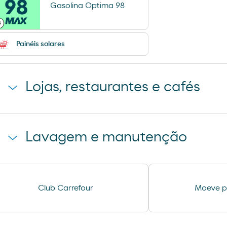
Gasolina Optima 98
Painéis solares
Lojas, restaurantes e cafés
Loja Moeve Market - Depaso
Pão de forno
Lavagem e manutenção
Lavagem Automática de
Aspiração
Club Carrefour
Moeve pr
automóveis
Lavagem Manual – Jet Wash