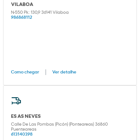
VILABOA
N-550 Pk: 130,9 36141 Vilaboa
986868112
Como chegar
Ver detalhe
ES AS NEVES
Calle De Las Pombas (Picón) (Ponteareas) 36860
Puenteareas
613140398