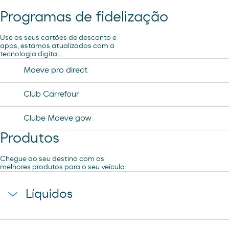
Pão de forno
Programas de fidelização
Lavagem Automática de automóveis
Use os seus cartões de desconto e
apps, estamos atualizados com a
tecnologia digital.
Aspiração
Moeve pro direct
Lavagem Manual – Jet Wash
Club Carrefour
Clube Moeve gow
Produtos
Chegue ao seu destino com os
melhores produtos para o seu veículo.
Líquidos
agua mineral font vella