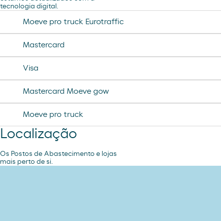
tecnologia digital.
desodorante spray axe
chorizo revilla
Moeve pro truck Eurotraffic
helado magnun
Mastercard
helado cornet
Visa
helado calippo
Mastercard Moeve gow
Moeve pro truck
Localização
Os Postos de Abastecimento e lojas
mais perto de si.