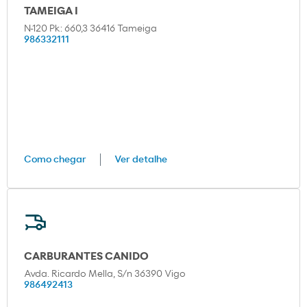
TAMEIGA I
N-120 Pk: 660,3 36416 Tameiga
986332111
Como chegar
Ver detalhe
CARBURANTES CANIDO
Avda. Ricardo Mella, S/n 36390 Vigo
986492413