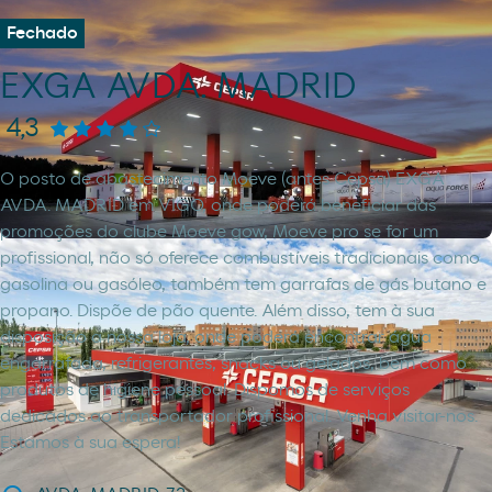
Fechado
EXGA AVDA. MADRID
4,3
O posto de abastecimento Moeve (antes Cepsa) EXGA
AVDA. MADRID em VIGO, onde poderá beneficiar das
promoções do clube Moeve gow, Moeve pro se for um
profissional, não só oferece combustíveis tradicionais como
gasolina ou gasóleo, também tem garrafas de gás butano e
propano. Dispõe de pão quente. Além disso, tem à sua
disposição a nossa loja, onde poderá encontrar água
engarrafada, refrigerantes, snacks ou gelados, bem como
produtos de higiene pessoal. Dispomos de serviços
dedicados ao transportador profissional. Venha visitar-nos.
Estamos à sua espera!