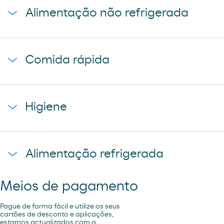
Alimentação não refrigerada
coca-cola
cerveza mahou 5 estrellas
baguette clasica
cerveza mahou clasica
Comida rápida
donuts
cerveza voll damm
napolitana mixta
cerveza san miguel
starbucks discoveries
galletas filipinos
Higiene
caffe latte kaiku
ruffles
sandwich mixto
lays
toallita dodot
sadwich mediterraneo
Alimentação refrigerada
cheetos pandilla
compresas evax
sadwich pollo
bubles 3 d
preservativos control
Meios de pagamento
coca cao shake
lubricantes durex
minifuet sticks
Pague de forma fácil e utilize os seus
tampax compak
cartões de desconto e aplicações,
estamos actualizados com a
jamon curado navidul