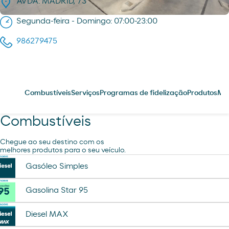
AVDA. MADRID, 73
Segunda-feira - Domingo: 07:00-23:00
986279475
Combustíveis
Serviços
Programas de fidelização
Produtos
Me
Combustíveis
Chegue ao seu destino com os
melhores produtos para o seu veículo.
Gasóleo Simples
Gasolina Star 95
Diesel MAX