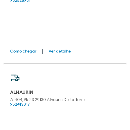
952525981
Como chegar
Ver detalhe
ALHAURIN
A-404, Pk 23 29130 Alhaurin De La Torre
952413817