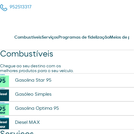
952513317
Combustíveis
Serviços
Programas de fidelização
Meios de p
Combustíveis
Chegue ao seu destino com os
melhores produtos para o seu veículo.
Gasolina Star 95
Gasóleo Simples
Gasolina Optima 95
Diesel MAX