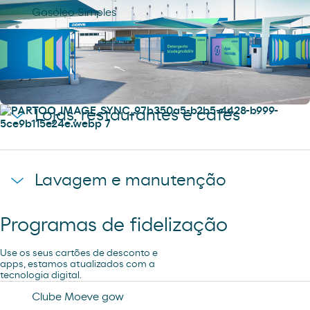
Gasóleo Simples
Serviços
Encontre tudo o que precisa para si e
para o seu veículo.
Lojas, restaurantes e cafés
Loja Moeve Market - Depaso
Lavagem e manutenção
R´SPIRO
Programas de fidelização
Aspiração
Use os seus cartões de desconto e
apps, estamos atualizados com a
tecnologia digital.
Lavagem Manual – Jet Wash
Clube Moeve gow