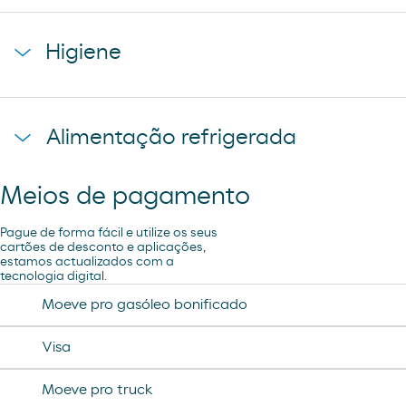
napolitana mixta
cerveza san miguel
starbucks discoveries
galletas filipinos
Higiene
caffe latte kaiku
ruffles
sandwich mixto
lays
toallita dodot
sadwich mediterraneo
Alimentação refrigerada
cheetos pandilla
compresas evax
sadwich pollo
bubles 3 d
preservativos control
Meios de pagamento
coca cao shake
lubricantes durex
minifuet sticks
Pague de forma fácil e utilize os seus
tampax compak
cartões de desconto e aplicações,
estamos actualizados com a
jamon curado navidul
tecnologia digital.
desodorante spray axe
chorizo revilla
Moeve pro gasóleo bonificado
helado magnun
Visa
helado cornet
Moeve pro truck
helado calippo