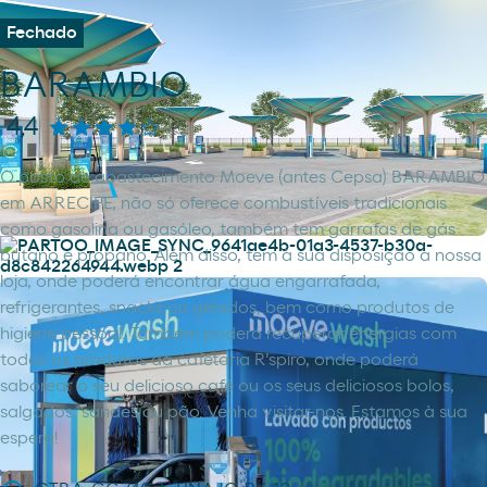
Fechado
BARAMBIO
4,4
O posto de abastecimento Moeve (antes Cepsa) BARAMBIO
em ARRECIFE, não só oferece combustíveis tradicionais
como gasolina ou gasóleo, também tem garrafas de gás
butano e propano. Além disso, tem à sua disposição a nossa
loja, onde poderá encontrar água engarrafada,
refrigerantes, snacks ou gelados, bem como produtos de
higiene pessoal. Também poderá recuperar energias com
todos os produtos da cafetaria R'spiro, onde poderá
saborear o seu delicioso café ou os seus deliciosos bolos,
salgados, sandes ou pão. Venha visitar-nos. Estamos à sua
espera!