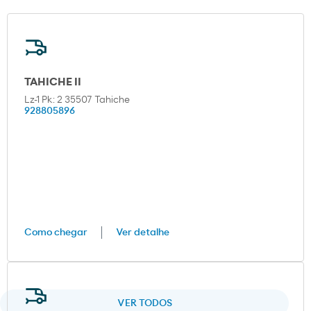
TAHICHE II
Lz-1 Pk: 2 35507 Tahiche
928805896
Como chegar
Ver detalhe
VER TODOS