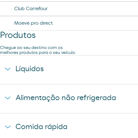
Ar e Água
Club Carrefour
Moeve pro direct
Lavagem Automática de automóveis
Produtos
Chegue ao seu destino com os
melhores produtos para o seu veículo.
Líquidos
agua mineral font vella
Alimentação não refrigerada
coca-cola
cerveza mahou 5 estrellas
baguette clasica
cerveza mahou clasica
Comida rápida
donuts
cerveza voll damm