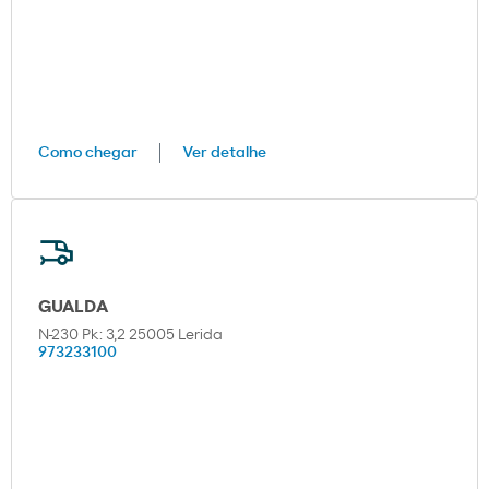
Como chegar
Ver detalhe
GUALDA
N-230 Pk: 3,2 25005 Lerida
973233100