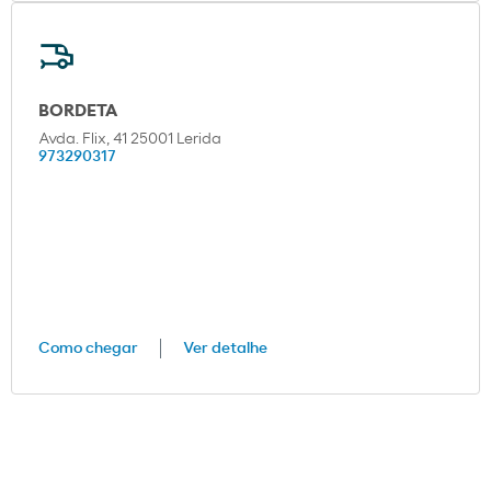
BORDETA
Avda. Flix, 41 25001 Lerida
973290317
Como chegar
Ver detalhe