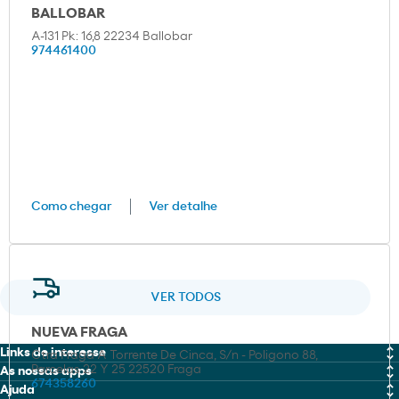
BALLOBAR
A-131 Pk: 16,8 22234 Ballobar
974461400
Como chegar
Ver detalhe
VER TODOS
NUEVA FRAGA
Links de interesse
Ctra Fraga A Torrente De Cinca, S/n - Poligono 88,
Parcelas 22 Y 25 22520 Fraga
As nossas apps
MOEVE PRO
674358260
Ajuda