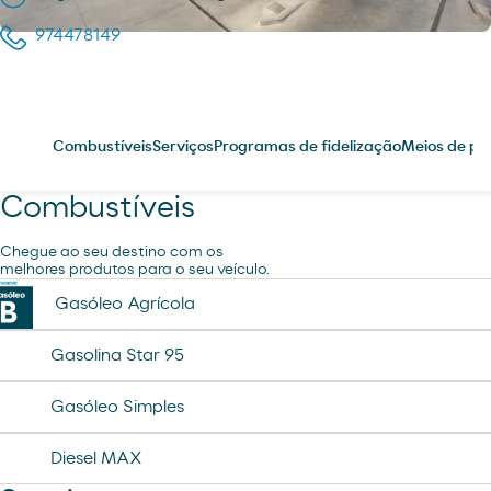
974478149
Combustíveis
Serviços
Programas de fidelização
Meios de p
Combustíveis
Chegue ao seu destino com os
melhores produtos para o seu veículo.
Gasóleo Agrícola
Gasolina Star 95
Gasóleo Simples
Diesel MAX