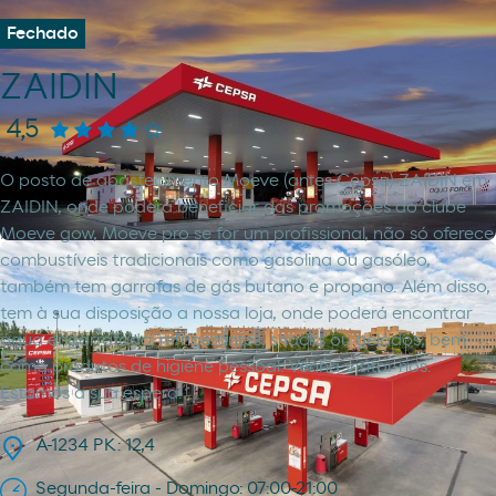
Fechado
ZAIDIN
4,5
O posto de abastecimento Moeve (antes Cepsa) ZAIDIN em
ZAIDIN, onde poderá beneficiar das promoções do clube
Moeve gow, Moeve pro se for um profissional, não só oferece
combustíveis tradicionais como gasolina ou gasóleo,
também tem garrafas de gás butano e propano. Além disso,
tem à sua disposição a nossa loja, onde poderá encontrar
água engarrafada, refrigerantes, snacks ou gelados, bem
como produtos de higiene pessoal. Venha visitar-nos.
Estamos à sua espera!
A-1234 PK: 12,4
Segunda-feira - Domingo: 07:00-21:00