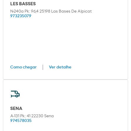
LES BASSES
N-240a Pk: 96,4 25198 Las Bases De Alpicat
973235079
Como chegar
Ver detalhe
SENA
A-131 Pk: 41 22230 Sena
974578035