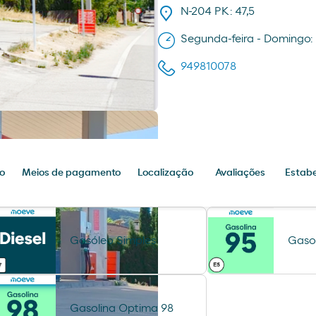
N-204 PK: 47,5
Segunda-feira - Domingo: 
949810078
o
Meios de pagamento
Localização
Avaliações
Estabe
Gasóleo Simples
Gasol
Gasolina Optima 98