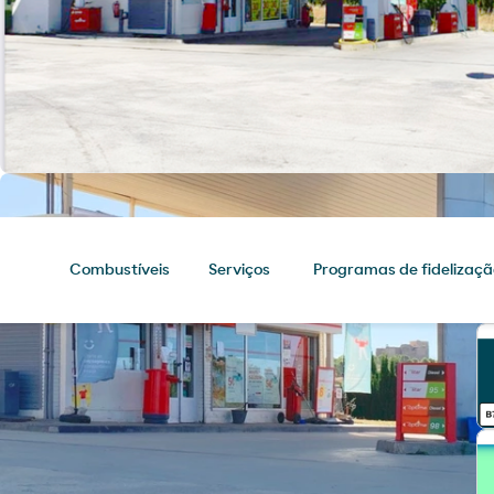
Combustíveis
Serviços
Programas de fidelizaçã
Combustíveis
Chegue ao seu destino com os
melhores produtos para o seu
veículo.