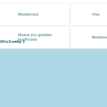
Mastercard
Visa
Moeve pro gasóleo
Masterc
bonificado