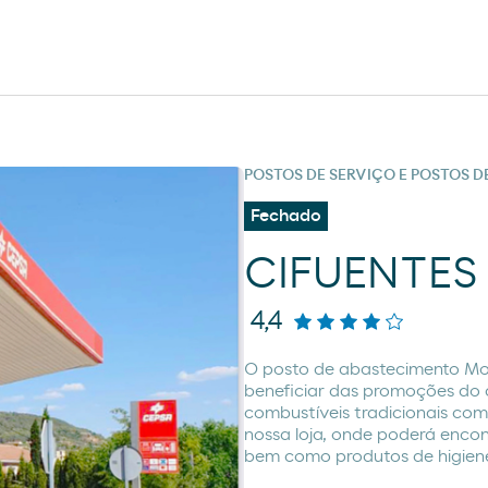
POSTOS DE SERVIÇO E POSTOS 
Fechado
CIFUENTES
4,4
O posto de abastecimento M
beneficiar das promoções do c
combustíveis tradicionais com
nossa loja, onde poderá encon
bem como produtos de higiene 