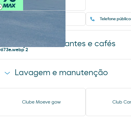
Pneus
Telefone público
Lojas, restaurantes e cafés
Loja
Lavagem e manutenção
Lavagem Automática de
Aspiração
Clube Moeve gow
Club Car
automóveis
Lavagem Manual – Jet Wash