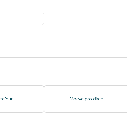
Ar e Água
refour
Moeve pro direct