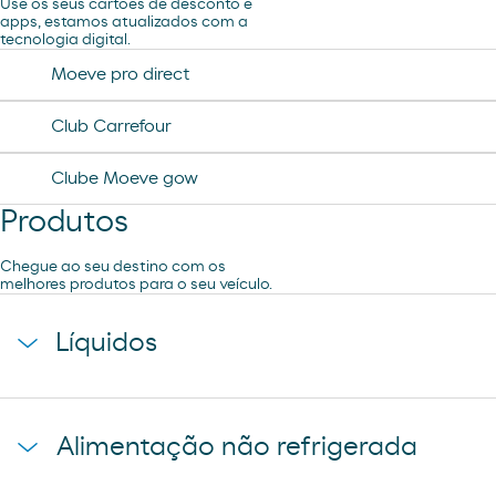
Use os seus cartões de desconto e
apps, estamos atualizados com a
tecnologia digital.
Loja Moeve Market - Depaso
Moeve pro direct
R´SPIRO
Club Carrefour
Clube Moeve gow
Produtos
Chegue ao seu destino com os
melhores produtos para o seu veículo.
Líquidos
agua mineral font vella
Alimentação não refrigerada
coca-cola