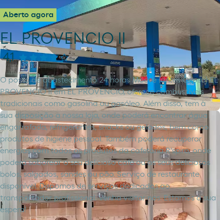
Aberto agora
EL PROVENCIO II
4,1
O posto de abastecimento 24 horas Moeve (antes Cepsa) EL
PROVENCIO II em EL PROVENCIO, oferece combustíveis
tradicionais como gasolina ou gasóleo. Além disso, tem à
sua disposição a nossa loja, onde poderá encontrar água
engarrafada, refrigerantes, snacks ou gelados, bem como
produtos de higiene pessoal. Também poderá recuperar
energias com todos os produtos da cafetaria R'spiro, onde
poderá saborear o seu delicioso café ou os seus deliciosos
bolos, salgados, sandes ou pão. Serviço de restaurante
disponível. Dispomos de serviços dedicados ao
transportador profissional. Venha visitar-nos. Estamos à sua
espera!