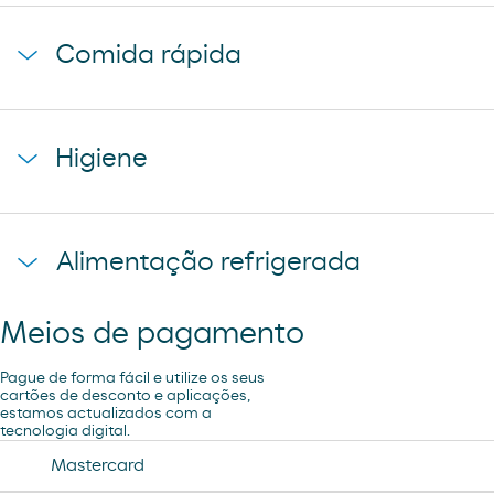
cerveza mahou 5 estrellas
baguette clasica
cerveza mahou clasica
Comida rápida
donuts
cerveza voll damm
napolitana mixta
cerveza san miguel
starbucks discoveries
galletas filipinos
Higiene
caffe latte kaiku
ruffles
sandwich mixto
lays
toallita dodot
sadwich mediterraneo
Alimentação refrigerada
cheetos pandilla
compresas evax
sadwich pollo
bubles 3 d
preservativos control
Meios de pagamento
coca cao shake
lubricantes durex
minifuet sticks
Pague de forma fácil e utilize os seus
tampax compak
cartões de desconto e aplicações,
estamos actualizados com a
jamon curado navidul
tecnologia digital.
desodorante spray axe
chorizo revilla
Mastercard