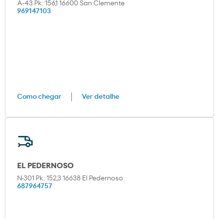
A-43 Pk: 156,1 16600 San Clemente
969147103
Como chegar
Ver detalhe
EL PEDERNOSO
N-301 Pk: 152,3 16638 El Pedernoso
687964757