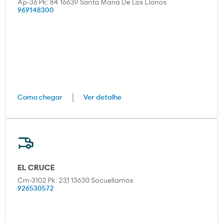
Ap-36 Pk: 84 16639 Santa Maria De Los Llanos
969148300
Como chegar
Ver detalhe
EL CRUCE
Cm-3102 Pk: 23,1 13630 Socuellamos
926530572