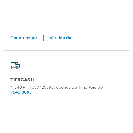
Como chegar
Ver detalhe
TIERCAS II
N-340 Pk: 963,7 12539 Alquerias Del Niño Perdido
964513083