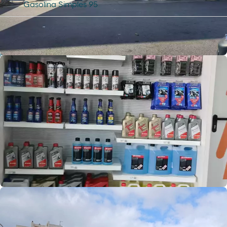
Gasolina Simples 95
Serviços
Encontre tudo o que precisa para si e
para o seu veículo.
Serviços para freelancers e frotas
Estacionamento de camiões
Lojas, restaurantes e cafés
Cafetaria Restaurante
Lavagem e manutenção
Loja Moeve Market - Depaso
Programas de fidelização
Ar e Água