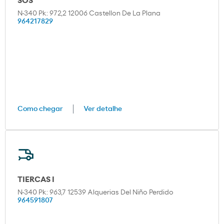
SOS
N-340 Pk: 972,2 12006 Castellon De La Plana
964217829
Como chegar
Ver detalhe
TIERCAS I
N-340 Pk: 963,7 12539 Alquerias Del Niño Perdido
964591807