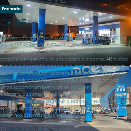
Fechado
CORE
O posto de abastecimento Moeve (antes Cepsa) CORE em
VILLARREAL DE LOS INFANTES, não só oferece
combustíveis tradicionais como gasolina ou gasóleo,
também tem garrafas de gás butano e propano. Além disso,
tem à sua disposição a nossa loja, onde poderá encontrar
água engarrafada, refrigerantes, snacks ou gelados, bem
como produtos de higiene pessoal. Neste posto poderá
ainda saborear um bom café ou sandes no seu serviço de
Cafetaria, ou comprar qualquer refrigerante ou produto à
sua disposição antes de seguir o seu caminho. Dispomos de
serviços dedicados ao transportador profissional. Venha
visitar-nos. Estamos à sua espera!
AVDA. CASTELLON, 33