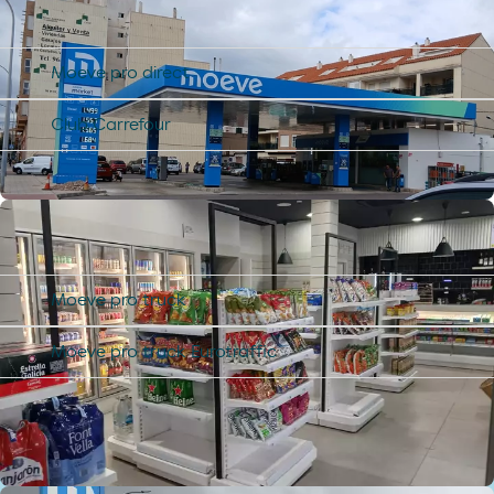
Use os seus cartões de desconto e
apps, estamos atualizados com a
tecnologia digital.
Moeve pro direct
Club Carrefour
Meios de pagamento
Pague de forma fácil e utilize os seus
cartões de desconto e aplicações,
estamos actualizados com a
tecnologia digital.
Moeve pro truck
Moeve pro truck Eurotraffic
Localização
Os Postos de Abastecimento e lojas
mais perto de si.