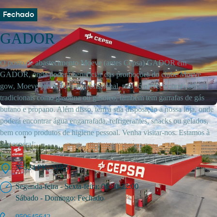
Fechado
GADOR
O posto de abastecimento Moeve (antes Cepsa) GADOR em
GADOR, onde poderá beneficiar das promoções do clube Moeve
gow, Moeve pro se for um profissional, não só oferece combustíveis
tradicionais como gasolina ou gasóleo, também tem garrafas de gás
butano e propano. Além disso, tem à sua disposição a nossa loja, onde
poderá encontrar água engarrafada, refrigerantes, snacks ou gelados,
bem como produtos de higiene pessoal. Venha visitar-nos. Estamos à
sua espera!
N-324 PK: 319,5
Segunda-feira - Sexta-feira: 06:00-22:00
Sábado - Domingo: Fechado
950645642