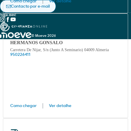
Como chegar
Ver detalhe
Política de privacidade
Contacto por e-mail
Siga-nos!
© Moeve 2026
HERMANOS GONSALO
Carretera De Nijar, S/n (Junto A Seminario) 04009 Almeria
950226411
Como chegar
Ver detalhe