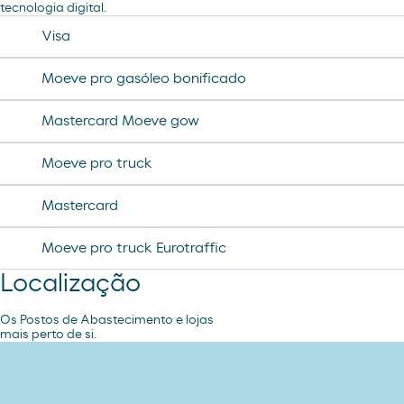
tecnologia digital.
desodorante spray axe
chorizo revilla
Visa
helado magnun
Moeve pro gasóleo bonificado
helado cornet
Mastercard Moeve gow
helado calippo
Moeve pro truck
Mastercard
Moeve pro truck Eurotraffic
Localização
Os Postos de Abastecimento e lojas
mais perto de si.