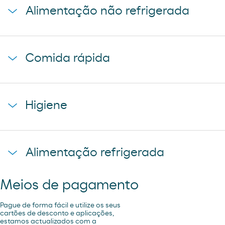
Alimentação não refrigerada
coca-cola
cerveza mahou 5 estrellas
baguette clasica
cerveza mahou clasica
Comida rápida
donuts
cerveza voll damm
napolitana mixta
cerveza san miguel
starbucks discoveries
galletas filipinos
Higiene
caffe latte kaiku
ruffles
sandwich mixto
lays
toallita dodot
sadwich mediterraneo
Alimentação refrigerada
cheetos pandilla
compresas evax
sadwich pollo
bubles 3 d
preservativos control
Meios de pagamento
coca cao shake
lubricantes durex
minifuet sticks
Pague de forma fácil e utilize os seus
tampax compak
cartões de desconto e aplicações,
estamos actualizados com a
jamon curado navidul