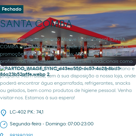
Fechado
SANTA COMBA
O posto de abastecimento Moeve (antes Cepsa) SANTA
COMBA em SANTA COMBA, onde poderá beneficiar das
promoções do clube Moeve gow, Moeve pro se for um
profissional, não só oferece combustíveis tradicionais como
gasolina ou gasóleo, também tem garrafas de gás butano e
propano. Além disso, tem à sua disposição a nossa loja, onde
poderá encontrar água engarrafada, refrigerantes, snacks
ou gelados, bem como produtos de higiene pessoal. Venha
visitar-nos. Estamos à sua espera!
LC-402 PK: 74,1
Segunda-feira - Domingo: 07:00-23:00
981880391