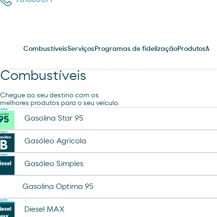
Combustíveis
Serviços
Programas de fidelização
Produtos
Me
Combustíveis
Chegue ao seu destino com os
melhores produtos para o seu veículo.
Gasolina Star 95
Gasóleo Agrícola
Gasóleo Simples
Gasolina Optima 95
Diesel MAX