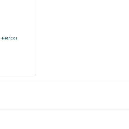
elétricos
coca-cola
cerveza mahou clasica