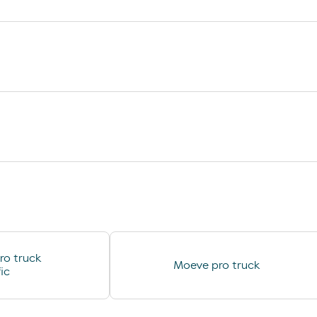
cerveza san miguel
donuts
galletas filipinos
lays
caffe latte kaiku
bubles 3 d
sadwich mediterraneo
compresas evax
lubricantes durex
desodorante spray axe
minifuet sticks
ro truck
Moeve pro truck
chorizo revilla
ic
helado cornet