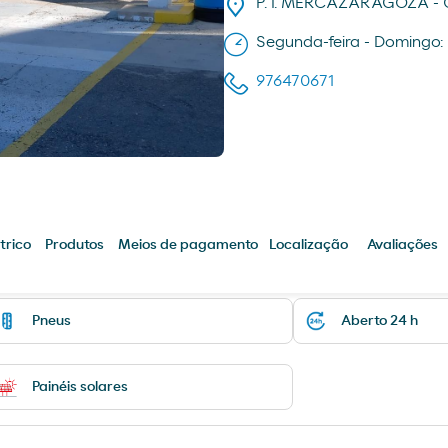
P. I. MERCAZARAGOZA -
Segunda-feira - Domingo:
976470671
trico
Produtos
Meios de pagamento
Localização
Avaliações
Pneus
Aberto 24 h
Painéis solares