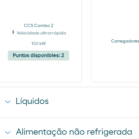
CCS Combo 2
Velocidade ultrarrápida
Carregadores 
150 kW
Puntos disponibles:
2
Líquidos
agua mineral font vella
Alimentação não refrigerada
cerveza mahou 5 estrellas