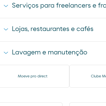
Serviços para freelancers e fr
Chuveiros
Lojas, restaurantes e cafés
R´SPIRO
Pão de forno
Lavagem e manutenção
Lavagem Automá
Aspiração
Moeve pro direct
Clube M
automóveis
Ar e Água
Lavagem Manual