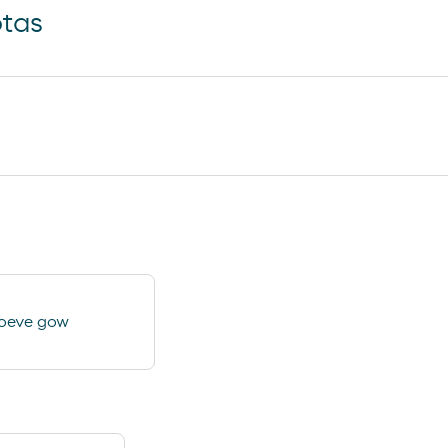
otas
Loja Carrefour Express
tica de
Subscrição de lavagem
oeve gow
automática
 – Jet Wash