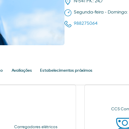
N-541 PK: 24,7
Segunda-feira - Domingo: 
988275064
ão
Avaliações
Estabelecimentos próximos
CCS Com
Carregadores elétricos