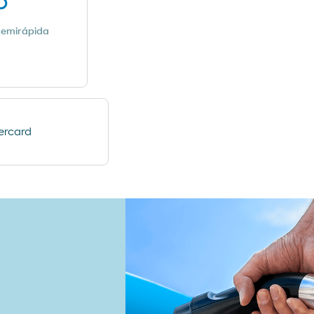
semirápida
ercard