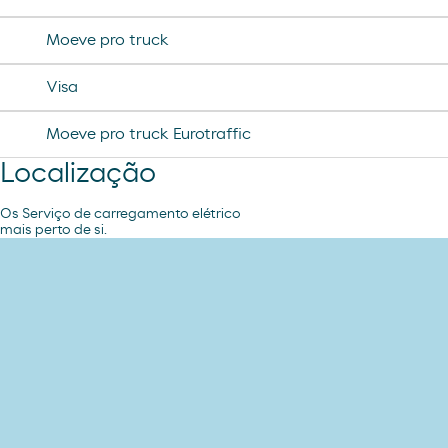
helado magnun
Moeve pro truck
helado cornet
Visa
helado calippo
Moeve pro truck Eurotraffic
Localização
Os Serviço de carregamento elétrico
mais perto de si.