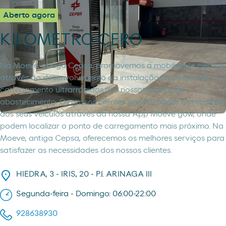
Aberto agora
KILOMETRO CERO
Na Moeve, antiga Cepsa, promovemos a mobilidade elétrica
através do desenvolvimento da instalação de pontos de
carregamento ultrarrápidos nos nossos postos de
abastecimento. Os nossos clientes podem pagar as recargas
dos seus veículos através da nossa App Moeve gow, onde
podem localizar o ponto de carregamento mais próximo. Na
Moeve, antiga Cepsa, oferecemos os melhores serviços para
satisfazer as necessidades dos nossos clientes.
HIEDRA, 3 - IRIS, 20 - P.I. ARINAGA III
Segunda-feira - Domingo: 06:00-22:00
928638930