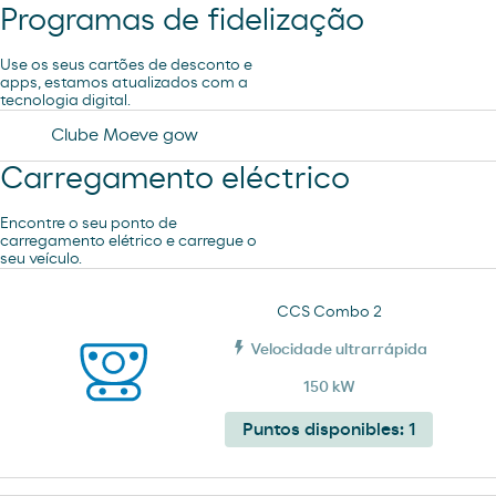
Programas de fidelização
Lavagem Automática de automóveis
Use os seus cartões de desconto e
apps, estamos atualizados com a
tecnologia digital.
Lavagem Manual – Jet Wash
Clube Moeve gow
Carregamento eléctrico
Aspiração
Encontre o seu ponto de
carregamento elétrico e carregue o
seu veículo.
CCS Combo 2
Velocidade ultrarrápida
150 kW
Puntos disponibles:
1