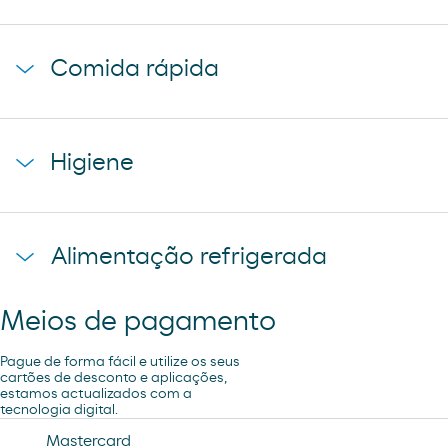
cerveza mahou 5 estrellas
baguette clasica
cerveza mahou clasica
Comida rápida
donuts
cerveza voll damm
napolitana mixta
cerveza san miguel
starbucks discoveries
galletas filipinos
Higiene
caffe latte kaiku
ruffles
sandwich mixto
lays
toallita dodot
sadwich mediterraneo
Alimentação refrigerada
cheetos pandilla
compresas evax
sadwich pollo
bubles 3 d
preservativos control
Meios de pagamento
coca cao shake
lubricantes durex
minifuet sticks
Pague de forma fácil e utilize os seus
tampax compak
cartões de desconto e aplicações,
estamos actualizados com a
jamon curado navidul
tecnologia digital.
desodorante spray axe
chorizo revilla
Mastercard