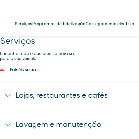
Serviços
Programas de fidelização
Carregamento eléctrico
P
Serviços
Encontre tudo o que precisa para si e
para o seu veículo.
Painéis solares
Lojas, restaurantes e cafés
Loja Moeve Market - Depaso
Lavagem e manutenção